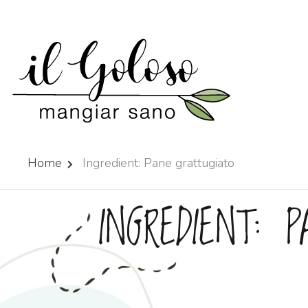
Home
Ingredient:
Pane grattugiato
INGREDIENT:
P