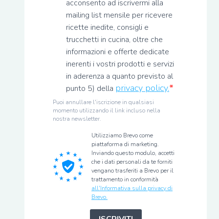
acconsento ad iscrivermi alla
mailing list mensile per ricevere
ricette inedite, consigli e
trucchetti in cucina, oltre che
informazioni e offerte dedicate
inerenti i vostri prodotti e servizi
in aderenza a quanto previsto al
privacy policy.
punto 5) della
Puoi annullare l'iscrizione in qualsiasi
momento utilizzando il link incluso nella
nostra newsletter.
Utilizziamo Brevo come
piattaforma di marketing.
Inviando questo modulo, accetti
che i dati personali da te forniti
vengano trasferiti a Brevo per il
trattamento in conformità
all'Informativa sulla privacy di
Brevo.
ISCRIVITI