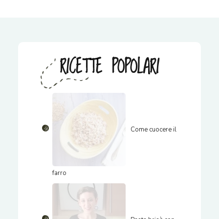
RICETTE POPOLARI
Come cuocere il
farro