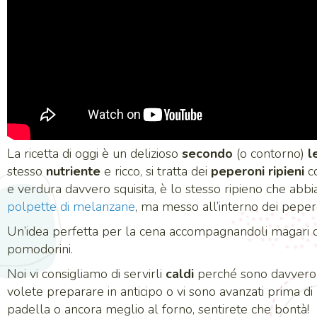
La ricetta di oggi è un delizioso
secondo
(o contorno)
l
stesso
nutriente
e ricco, si tratta dei
peperoni ripieni
co
e verdura davvero squisita, è lo stesso ripieno che abb
polpette di melanzane
, ma messo all’interno dei peper
Un’idea perfetta per la cena accompagnandoli magari co
pomodorini.
Noi vi consigliamo di servirli
caldi
perché sono davvero o
volete preparare in anticipo o vi sono avanzati prima di 
padella o ancora meglio al forno, sentirete che bontà!