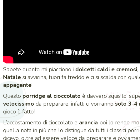
Sapete quanto mi piacciono i
dolcetti caldi e cremosi
,
Natale
si avvicina, fuori fa freddo e ci si scalda con qua
appagante
!
Questo
porridge al cioccolato
è davvero squisito, sup
velocissimo
da preparare, infatti ci vorranno
solo 3-4 
gioco è fatto!
L’accostamento di cioccolato e
arancia
poi lo rende mol
quella nota in più che lo distingue da tutti i classici po
dicevo, oltre ad essere veloce da preparare e ovviam