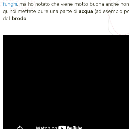
funghi
, ma ho notato che viene molto buona anche non u
quindi mettete pure una parte di
acqua
(ad esempio po
del
brodo
.