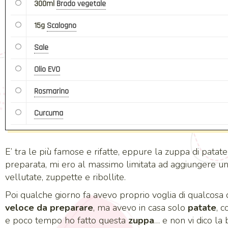
300ml
Brodo vegetale
15g
Scalogno
Sale
Olio EVO
Rosmarino
Curcuma
E’ tra le più famose e rifatte, eppure la zuppa di patat
preparata, mi ero al massimo limitata ad aggiungere un 
vellutate, zuppette e ribollite.
Poi qualche giorno fa avevo proprio voglia di qualcosa 
veloce da preparare
, ma avevo in casa solo
patate
, c
e poco tempo ho fatto questa
zuppa
… e non vi dico la