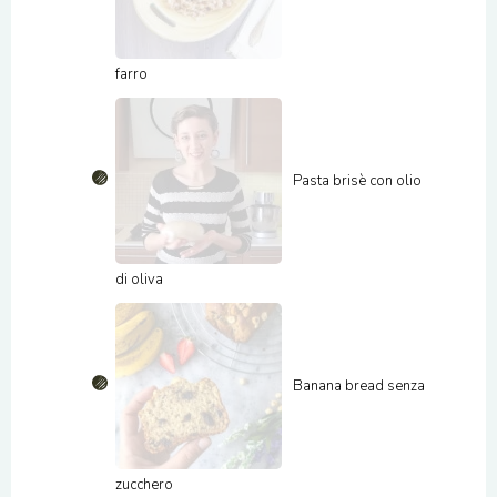
farro
Pasta brisè con olio
di oliva
Banana bread senza
zucchero