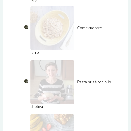
Come cuocere il
farro
Pasta brisè con olio
di oliva