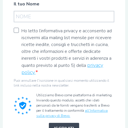
Il tuo Nome
Ho letto l’informativa privacy e acconsento ad
iscrivermi alla mailing list mensile per ricevere
ricette inedite, consigli e trucchetti in cucina,
oltre che informazioni e offerte dedicate
inerenti i vostri prodotti e servizi in aderenza a
privacy
quanto previsto al punto 5) della
policy.
Puoi annullare l'iscrizione in qualsiasi momento utilizzando il
link incluso nella nostra newsletter.
Utilizziamo Brevo come piattaforma di marketing.
Inviando questo modulo, accetti che i dati
personali da te forniti vengano trasferiti a Brevo
per il trattamento in conformità
all'Informativa
sulla privacy di Brevo.