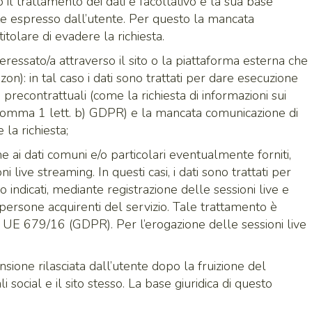
 il trattamento dei dati è facoltativo e la sua base
e espresso dall’utente. Per questo la mancata
tolare di evadere la richiesta.
eressato/a attraverso il sito o la piattaforma esterna che
n): in tal caso i dati sono trattati per dare esecuzione
 precontrattuali (come la richiesta di informazioni sui
 6 comma 1 lett. b) GDPR) e la mancata comunicazione di
 la richiesta;
 ai dati comuni e/o particolari eventualmente forniti,
 live streaming. In questi casi, i dati sono trattati per
o indicati, mediante registrazione delle sessioni live e
persone acquirenti del servizio. Tale trattamento è
g. UE 679/16 (GDPR). Per l’erogazione delle sessioni live
sione rilasciata dall’utente dopo la fruizione del
 social e il sito stesso. La base giuridica di questo