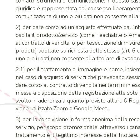
con altri strumenti di comunicazione: in questo caso
giuridica è rappresentata dal consenso liberament
comunicazione di uno o più dati non consente alla ti
2) per dare corso ad un acquisto effettuato dall’int
ospita il prodotto/servizio (come Teachable o Amazo
al contratto di vendita, o per l’esecuzione di misure
prodotti) adottate su richiesta dello stesso (art.
uno o più dati non consente alla titolare di evadere
2.1) per il trattamento di immagine e nome, insieme
nel caso di acquisto di servizi che prevedano sessioni
dare corso al contratto di vendita nei termini in ess
messa a disposizione della registrazione alle sole 
svolto in aderenza a quanto previsto all’art. 6 Re
viene utilizzato Zoom o Google Meet.
3) per la condivisione in forma anonima della recen
servizio, per scopo promozionale, attraverso i canali
trattamento è il legittimo interesse della Titolare.