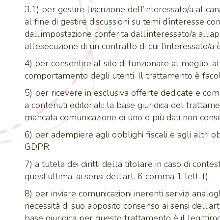
3.1) per gestire l’iscrizione dell’interessato/a al 
al fine di gestire discussioni su temi d’interesse co
dall’impostazione conferita dall’interessato/a all’
all’esecuzione di un contratto di cui l’interessato/
4) per consentire al sito di funzionare al meglio, att
comportamento degli utenti. Il trattamento è facolt
5) per ricevere in esclusiva offerte dedicate e comu
a contenuti editoriali: la base giuridica del tratta
mancata comunicazione di uno o più dati non consent
6) per adempiere agli obblighi fiscali e agli altri ob
GDPR;
7) a tutela dei diritti della titolare in caso di conte
quest’ultima, ai sensi dell’art. 6 comma 1 lett. f).
8) per inviare comunicazioni inerenti servizi analogh
necessità di suo apposito consenso ai sensi dell’
base giuridica per questo trattamento è il legittimo