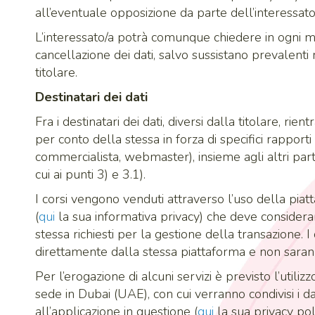
all’eventuale opposizione da parte dell’interessato
L’interessato/a potrà comunque chiedere in ogni m
cancellazione dei dati, salvo sussistano prevalenti m
titolare.
Destinatari dei dati
Fra i destinatari dei dati, diversi dalla titolare, ri
per conto della stessa in forza di specifici rapporti
commercialista, webmaster), insieme agli altri partec
cui ai punti 3) e 3.1).
I corsi vengono venduti attraverso l’uso della pia
(
qui
la sua informativa privacy) che deve considerar
stessa richiesti per la gestione della transazione. I
direttamente dalla stessa piattaforma e non sarann
Per l’erogazione di alcuni servizi è previsto l’utili
sede in Dubai (UAE), con cui verranno condivisi i da
all’applicazione in questione (
qui
la sua privacy poli