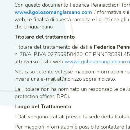
Con questo documento Federica Pennacchioni fornis
www.ilgolosomangiarsano.com
l’informativa sui
web, le finalità di questa raccolta e i diritti che gli
che li riguardano.
Titolare del trattamento
Titolare del trattamento dei dati è
Federica Penn
n. 78/A, P.IVA 02756950420, CF PNNFRC89L45A
attraverso il sito web
www.ilgolosomangiarsano.
Nel caso l’utente volesse maggiori informazioni r
inviare una e-mail all’indirizzo sopra indicato.
La Titolare non ha nominato un responsabile della
protection officer, DPO).
Luogo del Trattamento
I Dati vengono trattati presso la sede della titolar
Per maggiori informazioni è possibile contattare la