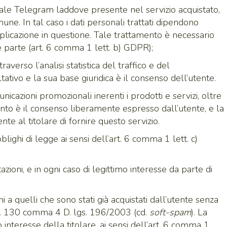
canale Telegram laddove presente nel servizio acquistato,
mune. In tal caso i dati personali trattati dipendono
applicazione in questione. Tale trattamento è necessario
a è parte (art. 6 comma 1 lett. b) GDPR);
raverso l’analisi statistica del traffico e del
ativo e la sua base giuridica è il consenso dell’utente.
nicazioni promozionali inerenti i prodotti e servizi, oltre
mento è il consenso liberamente espresso dall’utente, e la
e al titolare di fornire questo servizio.
blighi di legge ai sensi dell’art. 6 comma 1 lett. c)
stazioni, e in ogni caso di legittimo interesse da parte di
i a quelli che sono stati già acquistati dall’utente senza
art. 130 comma 4 D. lgs. 196/2003 (cd.
soft-spam
). La
 interesse della titolare, ai sensi dell’art. 6 comma 1