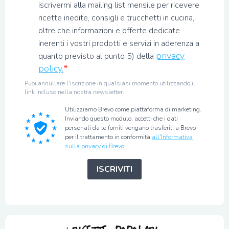
iscrivermi alla mailing list mensile per ricevere
ricette inedite, consigli e trucchetti in cucina,
oltre che informazioni e offerte dedicate
inerenti i vostri prodotti e servizi in aderenza a
privacy
quanto previsto al punto 5) della
policy.
Puoi annullare l'iscrizione in qualsiasi momento utilizzando il
link incluso nella nostra newsletter.
Utilizziamo Brevo come piattaforma di marketing.
Inviando questo modulo, accetti che i dati
personali da te forniti vengano trasferiti a Brevo
per il trattamento in conformità
all'Informativa
sulla privacy di Brevo.
ISCRIVITI