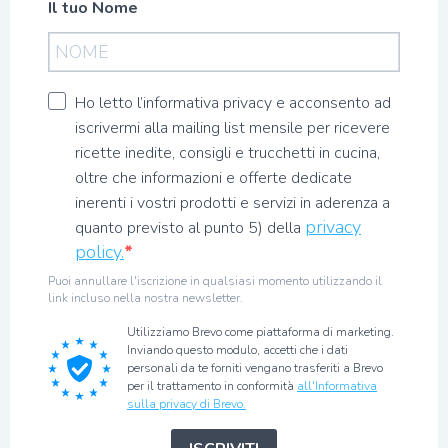
Il tuo Nome
Ho letto l’informativa privacy e acconsento ad
iscrivermi alla mailing list mensile per ricevere
ricette inedite, consigli e trucchetti in cucina,
oltre che informazioni e offerte dedicate
inerenti i vostri prodotti e servizi in aderenza a
privacy
quanto previsto al punto 5) della
policy.
Puoi annullare l'iscrizione in qualsiasi momento utilizzando il
link incluso nella nostra newsletter.
Utilizziamo Brevo come piattaforma di marketing.
Inviando questo modulo, accetti che i dati
personali da te forniti vengano trasferiti a Brevo
per il trattamento in conformità
all'Informativa
sulla privacy di Brevo.