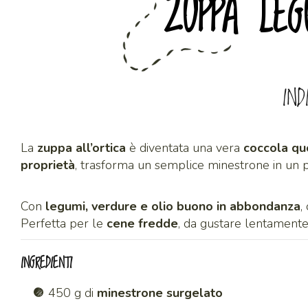
ZUPPA LEG
IND
La
zuppa all’ortica
è diventata una vera
coccola qu
proprietà
, trasforma un semplice minestrone in un 
Con
legumi, verdure e olio buono in abbondanza
,
Perfetta per le
cene fredde
, da gustare lentament
INGREDIENTI
450 g di
minestrone surgelato