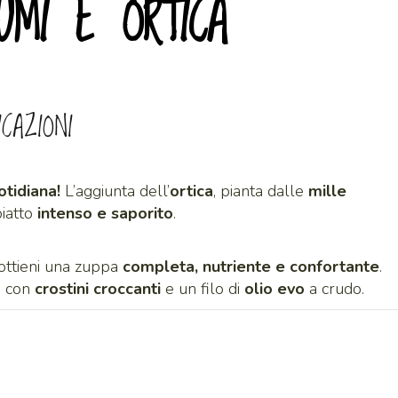
UMI E ORTICA
ICAZIONI
otidiana!
L’aggiunta dell’
ortica
, pianta dalle
mille
piatto
intenso e saporito
.
 ottieni una zuppa
completa, nutriente e confortante
.
e con
crostini croccanti
e un filo di
olio evo
a crudo.