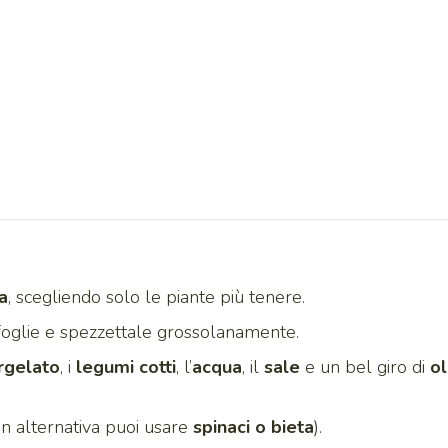
a
, scegliendo solo le piante più tenere.
foglie e spezzettale grossolanamente.
rgelato
, i
legumi cotti
, l’
acqua
, il
sale
e un bel giro di
ol
in alternativa puoi usare
spinaci o bieta
).