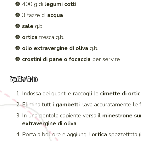
400 g di
legumi cotti
3 tazze di
acqua
sale
q.b.
ortica
fresca q.b.
olio extravergine di oliva
q.b.
crostini di pane o focaccia
per servire
PROCEDIMENTO
Indossa dei guanti e raccogli le
cimette di ortic
Elimina tutti i
gambetti
, lava accuratamente le 
In una pentola capiente versa il
minestrone su
extravergine di oliva
.
Porta a bollore e aggiungi l’
ortica
spezzettata (