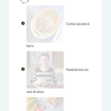
Come cuocere il
farro
Pasta brisè con
olio di oliva