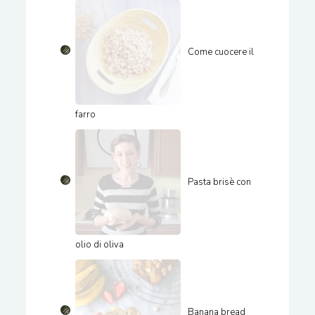
Come cuocere il
farro
Pasta brisè con
olio di oliva
Banana bread