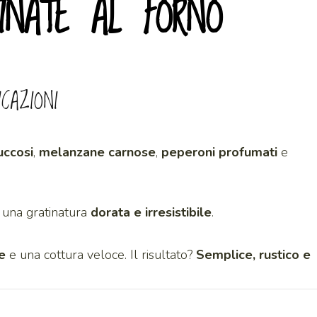
TINATE AL FORNO
ICAZIONI
uccosi
,
melanzane carnose
,
peperoni profumati
e
una gratinatura
dorata e irresistibile
.
e
e una cottura veloce. Il risultato?
Semplice, rustico e