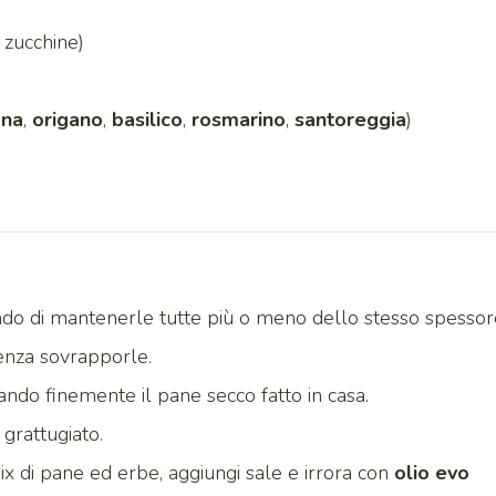
 zucchine)
ana
,
origano
,
basilico
,
rosmarino
,
santoreggia
)
cando di mantenerle tutte più o meno dello stesso spessor
 senza sovrapporle.
ando finemente il pane secco fatto in casa.
grattugiato.
 di pane ed erbe, aggiungi sale e irrora con
olio evo