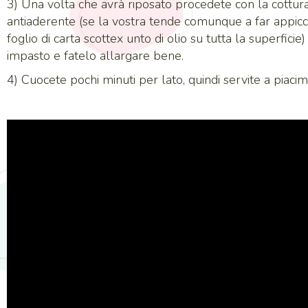
3) Una volta che avrà riposato procedete con la cottura
antiaderente (se la vostra tende comunque a far appicci
foglio di carta scottex unto di olio su tutta la superfici
impasto e fatelo allargare bene.
4) Cuocete pochi minuti per lato, quindi servite a piaci