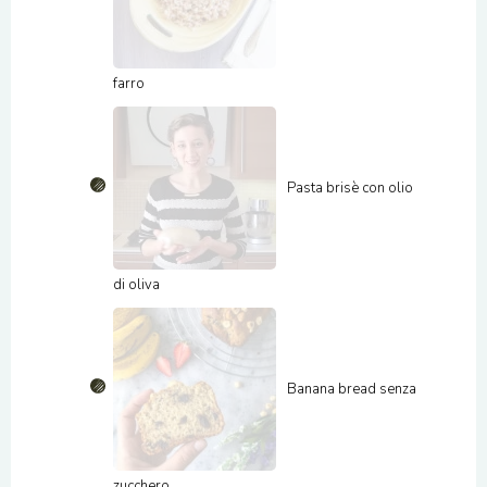
farro
Pasta brisè con olio
di oliva
Banana bread senza
zucchero