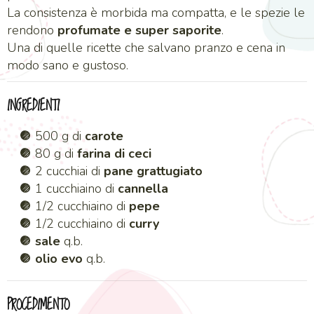
La consistenza è morbida ma compatta, e le spezie le
rendono
profumate e super saporite
.
Una di quelle ricette che salvano pranzo e cena in
modo sano e gustoso.
INGREDIENTI
500 g di
carote
80 g di
farina di ceci
2 cucchiai di
pane grattugiato
1 cucchiaino di
cannella
1/2 cucchiaino di
pepe
1/2 cucchiaino di
curry
sale
q.b.
olio evo
q.b.
PROCEDIMENTO