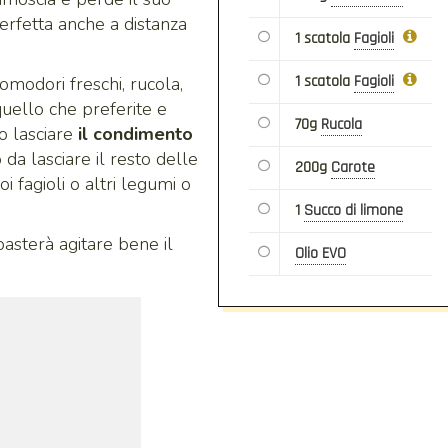
erfetta anche a distanza
1 scatola
Fagioli
1 scatola
Fagioli
omodori freschi, rucola,
quello che preferite e
70g
Rucola
lo lasciare
il condimento
 da lasciare il resto delle
200g
Carote
 fagioli o altri legumi o
1
Succo di limone
asterà agitare bene il
Olio EVO