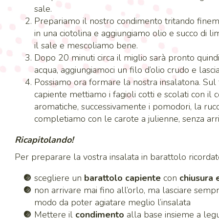
sale.
Prepariamo il nostro condimento tritando fine
in una ciotolina e aggiungiamo olio e succo di l
il sale e mescoliamo bene.
Dopo 20 minuti circa il miglio sarà pronto quind
acqua, aggiungiamoci un filo d’olio crudo e lascia
Possiamo ora formare la nostra insalatona. Sul 
capiente mettiamo i fagioli cotti e scolati con i
aromatiche, successivamente i pomodori, la rucol
completiamo con le carote a julienne, senza arriv
Ricapitolando!
Per preparare la vostra insalata in barattolo ricordate
scegliere un
barattolo capiente
con
chiusura 
non arrivare mai fino all’orlo, ma lasciare semp
modo da poter agiatare meglio l’insalata
Mettere il
condimento
alla base insieme a legu