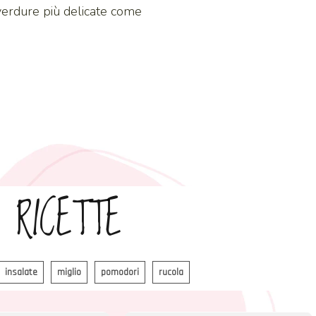
verdure più delicate come
 RICETTE
insalate
miglio
pomodori
rucola