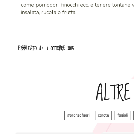
come pomodori, finocchi ecc. e tenere lontane 
insalata, rucola o frutta.
PUBBLICATO IL: 7 OTTOBRE 2015
ALTRE
#pranzofuori
carote
fagioli