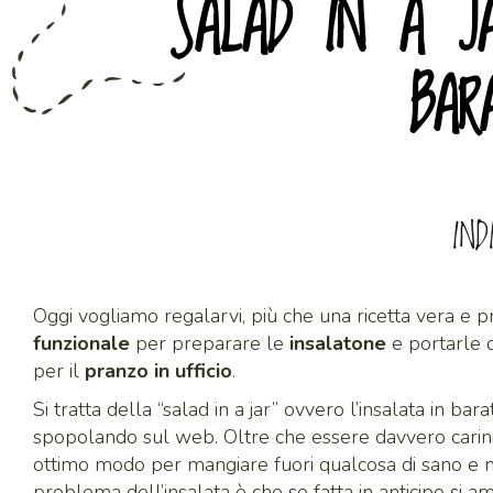
SALAD IN A JA
BAR
IND
Oggi vogliamo regalarvi, più che una ricetta vera e pr
funzionale
per preparare le
insalatone
e portarle d
per il
pranzo in ufficio
.
Si tratta della “salad in a jar” ovvero l’insalata in ba
spopolando sul web. Oltre che essere davvero carin
ottimo modo per mangiare fuori qualcosa di sano e nu
problema dell’insalata è che se fatta in anticipo si 