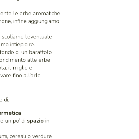
mente le erbe aromatiche
imone, infine aggiungiamo
i scoliamo l’eventuale
mo intiepidire.
fondo di un barattolo
l condimento alle erbe
a, il miglio e
are fino all’orlo.
 di:
ermetica
re un po’ di
spazio
in
mi, cereali o verdure