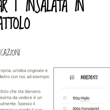
R | INSALATA IN
ATTOLO
ICAZIONI
opria, un’idea originale e
ietro con noi, ad esempio
INGREDIENTI
rattolo che sta davvero
issima da vedere è un
150g
Miglio
triente. Spesso il
300g
Pomodorini
ammoscia e perde il suo