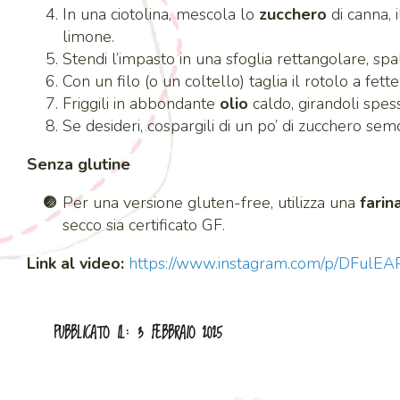
In una ciotolina, mescola lo
zucchero
di canna, 
limone.
Stendi l’impasto in una sfoglia rettangolare, sp
Con un filo (o un coltello) taglia il rotolo a fett
Friggili in abbondante
olio
caldo, girandoli spes
Se desideri, cospargili di un po’ di zucchero semo
Senza glutine
Per una versione gluten-free, utilizza una
farin
secco sia certificato GF.
Link al video:
https://www.instagram.com/p/DFulEA
PUBBLICATO IL: 3 FEBBRAIO 2025