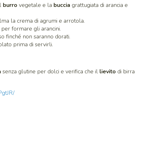
il
burro
vegetale e la
buccia
grattugiata di arancia e
alma la crema di agrumi e arrotola.
e per formare gli arancini.
so finché non saranno dorati.
lato prima di servirli.
a
senza glutine per dolci e verifica che il
lievito
di birra
PgtJR/