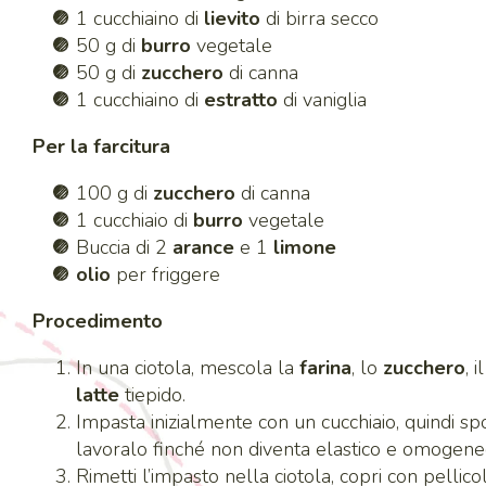
1 cucchiaino di
lievito
di birra secco
50 g di
burro
vegetale
50 g di
zucchero
di canna
1 cucchiaino di
estratto
di vaniglia
Per la farcitura
100 g di
zucchero
di canna
1 cucchiaio di
burro
vegetale
Buccia di 2
arance
e 1
limone
olio
per friggere
Procedimento
In una ciotola, mescola la
farina
, lo
zucchero
, i
latte
tiepido.
Impasta inizialmente con un cucchiaio, quindi s
lavoralo finché non diventa elastico e omogene
Rimetti l’impasto nella ciotola, copri con pellic