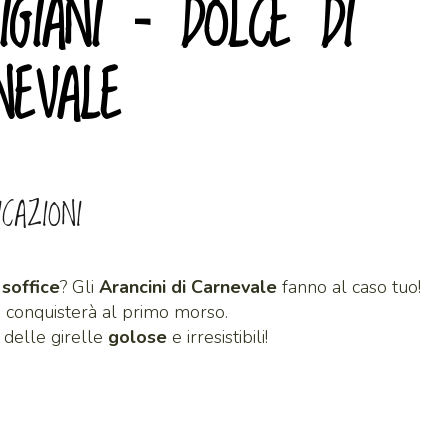
IGIANI – DOLCE DI
NEVALE
ICAZIONI
a
soffice
? Gli
Arancini di Carnevale
fanno al caso tuo!
i conquisterà al primo morso.
i delle girelle
golose
e irresistibili!