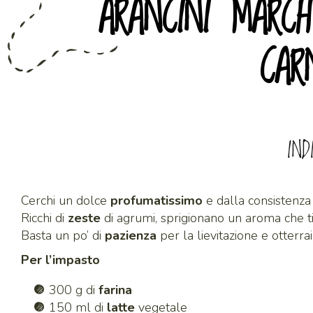
ARANCINI MARCH
CAR
IND
Cerchi un dolce
profumatissimo
e dalla consistenz
Ricchi di
zeste
di agrumi, sprigionano un aroma che t
Basta un po’ di
pazienza
per la lievitazione e otterra
Per l’impasto
300 g di
farina
150 ml di
latte
vegetale