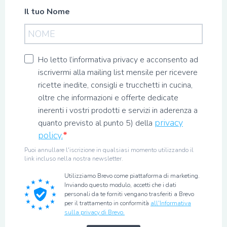
Il tuo Nome
Ho letto l’informativa privacy e acconsento ad
iscrivermi alla mailing list mensile per ricevere
ricette inedite, consigli e trucchetti in cucina,
oltre che informazioni e offerte dedicate
inerenti i vostri prodotti e servizi in aderenza a
privacy
quanto previsto al punto 5) della
policy.
Puoi annullare l'iscrizione in qualsiasi momento utilizzando il
link incluso nella nostra newsletter.
Utilizziamo Brevo come piattaforma di marketing.
Inviando questo modulo, accetti che i dati
personali da te forniti vengano trasferiti a Brevo
per il trattamento in conformità
all'Informativa
sulla privacy di Brevo.