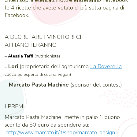
criteri sopra elencati, inoltre entreranno nell’ebook
le 4 ricette che avete votato di più sulla pagina di
Facebook.
A DECRETARE I VINCITORI CI
AFFIANCHERANNO:
–
Alessia Taffi
(nutrizionista)
Lori
(proprietaria dell’agriturismo
La Roverella
–
,
cuoca ed esperta di cucina vegan)
–
Marcato Pasta Machine
(sponsor del contest)
I PREMI
Marcato Pasta Machine mette in palio 1 buono
sconto da 50 euro da spendere su:
http://www.marcato.it/it/shop/marcato-design