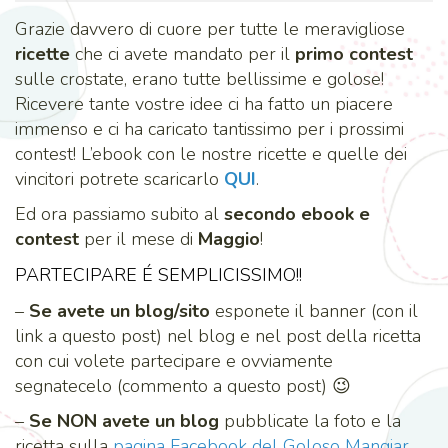
Grazie davvero di cuore per tutte le meravigliose
ricette
che ci avete mandato per il
primo contest
sulle crostate, erano tutte bellissime e golose!
Ricevere tante vostre idee ci ha fatto un piacere
immenso e ci ha caricato tantissimo per i prossimi
contest! L’ebook con le nostre ricette e quelle dei
vincitori potrete scaricarlo
QUI
.
Ed ora passiamo subito al
secondo ebook e
contest
per il mese di
Maggio
!
PARTECIPARE É SEMPLICISSIMO!!
–
Se avete un blog/sito
esponete il banner (con il
link a questo post) nel blog e nel post della ricetta
con cui volete partecipare e ovviamente
segnatecelo (commento a questo post) 😉
–
Se NON avete un blog
pubblicate la foto e la
ricetta sulla
pagina Facebook del Goloso Mangiar