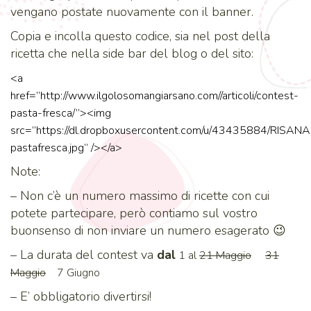
vengano postate nuovamente con il banner.
Copia e incolla questo codice, sia nel post della
ricetta che nella side bar del blog o del sito:
<a
href=”http://www.ilgolosomangiarsano.com//articoli/contest-
pasta-fresca/”><img
src=”https://dl.dropboxusercontent.com/u/43435884/RISANA
pastafresca.jpg” /></a>
Note:
– Non c’è un numero massimo di ricette con cui
potete partecipare, però contiamo sul vostro
buonsenso di non inviare un numero esagerato 😉
– La durata del contest va
dal
1 al
21 Maggio
31
Maggio
7 Giugno
– E’ obbligatorio divertirsi!